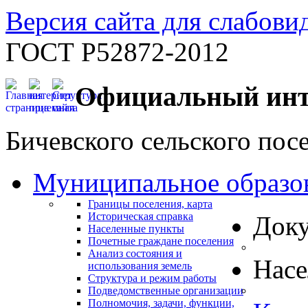
Версия сайта для слабов
ГОСТ Р52872-2012
Официальный инт
Бичевского сельского пос
Муниципальное образо
Границы поселения, карта
Историческая справка
Док
Населенные пункты
Почетные граждане поселения
Анализ состояния и
Нас
использования земель
Структура и режим работы
Подведомственные организации
Полномочия, задачи, функции,