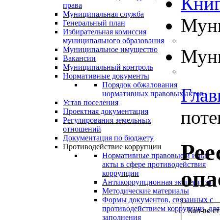
Книг
права
Муниципальная служба
Муни
Генеральный план
Избирательная комиссия
муниципального образования
Муниципальное имущество
Муни
Вакансии
Муниципальный контроль
Нормативные документы
Порядок обжалования
Глав
нормативных правовых актов
Устав поселения
поте
Проектная документация
Регулирования земельных
отношений
Документация по бюджету
Рее
Противодействие коррупции
Нормативные правовые и иные
акты в сфере противодействия
опа
коррупции
Антикоррупционная экспертиза
Методические материалы
Формы документов, связанных с
противодействием коррупции, для
Кол-во с
заполнения