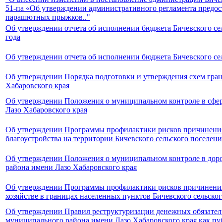
51-па «Об утверждении административного регламента предо
парашютных прыжков.."
Об утверждении отчета об исполнении бюджета Бичевского се
года
Об утверждении отчета об исполнении бюджета Бичевского сел
Об утверждении Порядка подготовки и утверждения схем гра
Хабаровского края
Об утверждении Положения о муниципальном контроле в сфере
Лазо Хабаровского края
Об утверждении Программы профилактики рисков причинения 
благоустройства на территории Бичевского сельского поселен
Об утверждении Положения о муниципальном контроле в доро
района имени Лазо Хабаровского края
Об утверждении Программы профилактики рисков причинения 
хозяйстве в границах населенных пунктов Бичевского сельско
Об утверждении Правил реструктуризации денежных обязатель
муниципального района имени Лазо Хабаровского края как пу