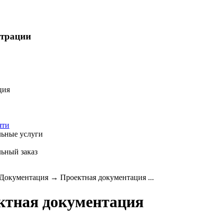
страции
ция
яти
ьные услуги
ьный заказ
Документация
→
Проектная документация ...
ктная документация