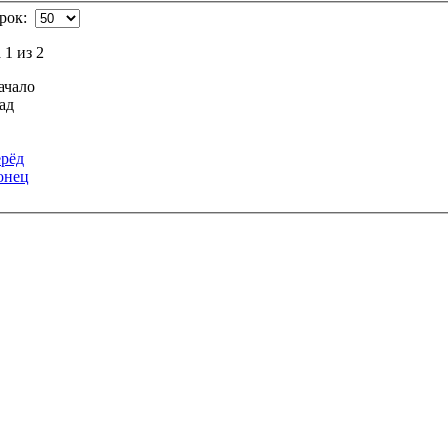
трок:
1 из 2
ачало
ад
рёд
онец