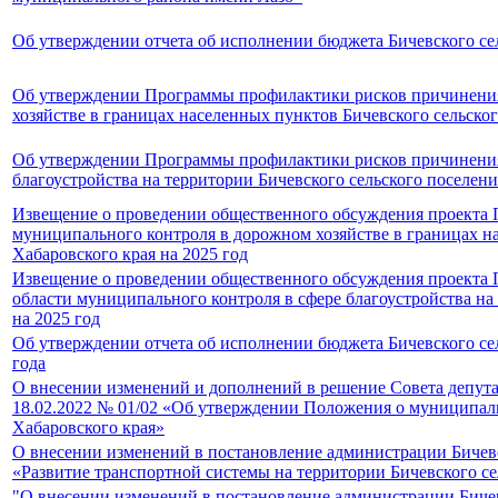
Об утверждении отчета об исполнении бюджета Бичевского сел
Об утверждении Программы профилактики рисков причинения 
хозяйстве в границах населенных пунктов Бичевского сельско
Об утверждении Программы профилактики рисков причинения 
благоустройства на территории Бичевского сельского поселен
Извещение о проведении общественного обсуждения проекта 
муниципального контроля в дорожном хозяйстве в границах н
Хабаровского края на 2025 год
Извещение о проведении общественного обсуждения проекта 
области муниципального контроля в сфере благоустройства на
на 2025 год
Об утверждении отчета об исполнении бюджета Бичевского се
года
О внесении изменений и дополнений в решение Совета депута
18.02.2022 № 01/02 «Об утверждении Положения о муниципаль
Хабаровского края»
О внесении изменений в постановление администрации Бичев
«Развитие транспортной системы на территории Бичевского се
"О внесении изменений в постановление администрации Бичев