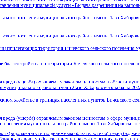
ставления муниципальной услуги «Выдача разрешения на выпол
льского поселения муниципального района имени Лазо Хабаровск
ьского поселения муниципального района имени Лазо Хабаровск
ниц прилегающих территорий Бичевского сельского поселения 
 благоустройства на территории Бичевского сельского поселе
вреда (ущерба) охраняемым законом ценностям в области муни
ия муниципального района имени Лазо Хабаровского края на 202
жном хозяйстве в границах населенных пунктов Бичевского сел
вреда (ущерба) охраняемым законом ценностям в сфере муници
го поселения муниципального района имени Лазо Хабаровского к
ств(задолженности по денежным обязательствам) перед бюджето
блично-правовым образованием в правоотношениях, возникших 