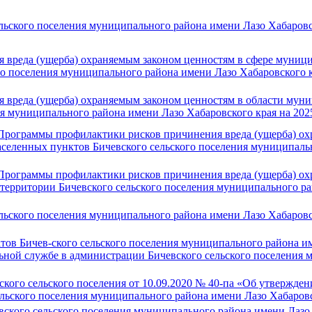
ьского поселения муниципального района имени Лазо Хабаровско
вреда (ущерба) охраняемым законом ценностям в сфере муници
го поселения муниципального района имени Лазо Хабаровского к
вреда (ущерба) охраняемым законом ценностям в области муни
ия муниципального района имени Лазо Хабаровского края на 202
Программы профилактики рисков причинения вреда (ущерба) ох
аселенных пунктов Бичевского сельского поселения муниципаль
Программы профилактики рисков причинения вреда (ущерба) ох
 территории Бичевского сельского поселения муниципального р
льского поселения муниципального района имени Лазо Хабаровск
тов Бичев-ского сельского поселения муниципального района им
ной службе в администрации Бичевского сельского поселения 
ского сельского поселения от 10.09.2020 № 40-па «Об утвержд
льского поселения муниципального района имени Лазо Хабаровск
ского сельского поселения муниципального района имени Лазо 