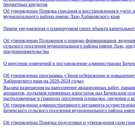
бюджетных кредитов
Об утверждении Порядка списания и восстановления в учете 
муниципального района имени Лазо Хабаровского края
Прием уведомления о планируемом сносе объекта капитального
Об утверждении Положения о порядке формирования, ведения 
сельского поселения муниципального района имени Лазо, предн
предпринимательства
О внесении изменений в постановление администрации Бичевск
Об утверждении программы «Энергосбережение и повышение э
Хабаровского края на 2020-2024 годы»
Выдача разрешения на выполнение авиационных работ, параш
аппаратов, подъемов привязных аэростатов над Бичевским сел
расположенные в границах поселения площадки, сведения о 
Об утверждении административного регламента осуществления
Бичевского сельского поселения муниципального района имен
Об утверждении Порядка подготовки и утверждения схем гр