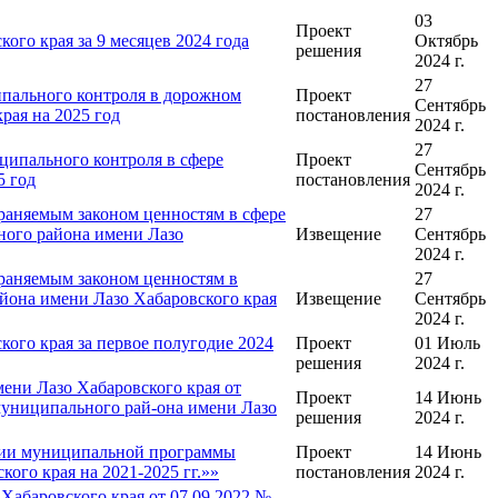
03
Проект
го края за 9 месяцев 2024 года
Октябрь
решения
2024 г.
27
пального контроля в дорожном
Проект
Сентябрь
рая на 2025 год
постановления
2024 г.
27
ципального контроля в сфере
Проект
Сентябрь
5 год
постановления
2024 г.
раняемым законом ценностям в сфере
27
ного района имени Лазо
Извещение
Сентябрь
2024 г.
раняемым законом ценностям в
27
айона имени Лазо Хабаровского края
Извещение
Сентябрь
2024 г.
ого края за первое полугодие 2024
Проект
01 Июль
решения
2024 г.
ени Лазо Хабаровского края от
Проект
14 Июнь
муниципального рай-она имени Лазо
решения
2024 г.
ении муниципальной программы
Проект
14 Июнь
ого края на 2021-2025 гг.»»
постановления
2024 г.
Хабаровского края от 07.09.2022 №