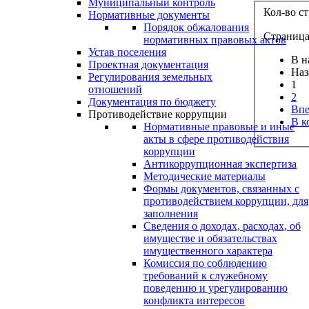
Муниципальный контроль
Кол-во с
Нормативные документы
Порядок обжалования
Страница 
нормативных правовых актов
Устав поселения
В н
Проектная документация
Наз
Регулирования земельных
1
отношений
2
Документация по бюджету
Впе
Противодействие коррупции
В к
Нормативные правовые и иные
акты в сфере противодействия
коррупции
Антикоррупционная экспертиза
Методические материалы
Формы документов, связанных с
противодействием коррупции, для
заполнения
Сведения о доходах, расходах, об
имуществе и обязательствах
имущественного характера
Комиссия по соблюдению
требований к служебному
поведению и урегулированию
конфликта интересов