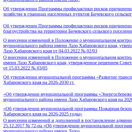
Об утверждении Программы профилактики рисков причинения 
хозяйстве в границах населенных пунктов Бичевского сельско
Об утверждении Программы профилактики рисков причинения 
благоустройства на территории Бичевского сельского поселен
О внесении изменений в Положение о муниципальном контроле
муниципального района имени Лазо Хабаровского края, утвер
Лазо Хабаровского края от 04.03.2022 № 02/03
О внесении изменений в Положение о муниципальном контроле
имени Лазо Хабаровского края, утвержденное решением Совет
от 15.03.2022 № 03/05
Об утверждении муниципальной программы «Развитие транспо
Хабаровского края на 2026-2030 гг.
«Об утверждении муниципальной программы «Энергосбережени
муниципального района имени Лазо Хабаровского края на 202
«Об утверждении муниципальной программы Пожарная безопас
Хабаровского края на 2026-2025 годы»
О внесении изменений и дополнений в постановление админис
25.12.2017 № 72-па «Об утверждении муниципальной програм
муниципального района имени Лазо»