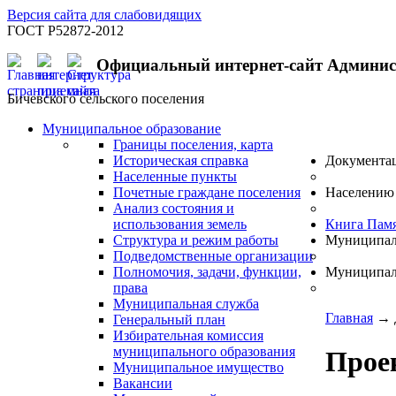
Версия сайта для слабовидящих
ГОСТ Р52872-2012
Официальный интернет-сайт Админи
Бичевского сельского поселения
Муниципальное образование
Границы поселения, карта
Историческая справка
Документа
Населенные пункты
Почетные граждане поселения
Населению
Анализ состояния и
использования земель
Книга Пам
Структура и режим работы
Муниципал
Подведомственные организации
Полномочия, задачи, функции,
Муниципал
права
Муниципальная служба
Главная
→
Генеральный план
Избирательная комиссия
муниципального образования
Прое
Муниципальное имущество
Вакансии