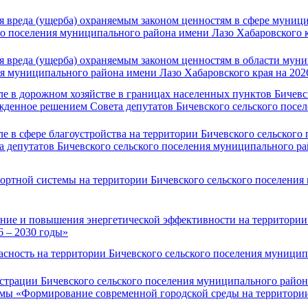
вреда (ущерба) охраняемым законом ценностям в сфере муници
го поселения муниципального района имени Лазо Хабаровского к
вреда (ущерба) охраняемым законом ценностям в области муни
ия муниципального района имени Лазо Хабаровского края на 202
 в дорожном хозяйстве в границах населенных пунктов Бичевск
жденное решением Совета депутатов Бичевского сельского пос
 в сфере благоустройства на территории Бичевского сельского
а депутатов Бичевского сельского поселения муниципального ра
ртной системы на территории Бичевского сельского поселения
е и повышения энергетической эффективности на территории 
6 – 2030 годы»
ность на территории Бичевского сельского поселения муницип
трации Бичевского сельского поселения муниципального района
мы «Формирование современной городской среды на территории