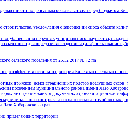
задолженности по денежным обязательствам перед бюджетом Биче
 строительства, уведомления о завершении сноса объекта капит
и опубликования перечня муниципального имущества, находяще
азначенного для передачи во владение и (или) пользование суб
ого сельского поселения от 25.12.2017 № 72-па
нергоэффективности на территории Бичевского сельского посе
ютных прыжков, демонстрационных полетов воздушных судов, 
ьским поселением муниципального района имени Лазо Хабаровско
которых не опубликованы в документах аэронавигационной инф
 муниципального контроля за сохранностью автомобильных дор
и Лазо Хабаровского края
аниц прилегающих территорий