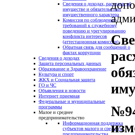
допо
Сведения о доходах, расходах, об
имуществе и обязательствах
адми
имущественного характера
Комиссия по соблюдению
требований к служебному
поведению и урегулированию
Све
конфликта интересов
(аттестационная комиссия)
Обратная связь для сообщений о
рас
фактах коррупции
Сведения о доходах
Защита персональных данных
обя
Образование и Здравоохранение
Культура и спорт
ЖКХ и Социальная защита
иму
ГО и ЧС
Объявления и новости
Интернет приемная
Федеральные и муниципальные
№94
программы
Малое и среднее
предпринимательство
изм
Информационная поддержка
субъектов малого и среднего
предпринимательства