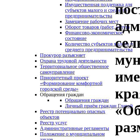
пос
Имущественная поддержка для
субъектов малого и среднего
предпринимательства
адм
Замещение рабочих мест
Оборот товаров (работ, услуг)
Финансово-экономическое
сел
состояние
Количество субъектов малого и
среднего предпринимательства
мун
Прокурор разъясняет
Охрана трудовой деятельности
Территориальное общественное
име
самоуправление
Приоритетный проект
«Формирование комфортной
кра
городской среды»
Обращения граждан
Обращения граждан
«Об
Личный приём граждан Главой
Реестр потенциально опасных
объектов
раз
Реестр услуг
Административные регламенты
Положение о муниципальном
заказе