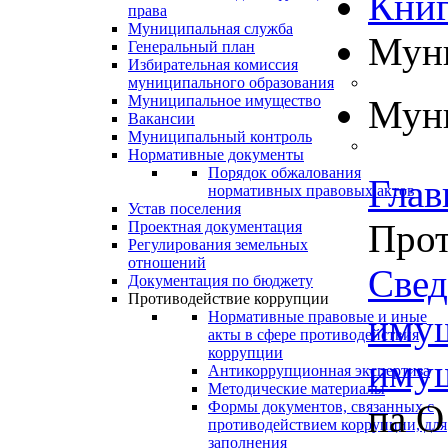
Книг
права
Муниципальная служба
Муни
Генеральный план
Избирательная комиссия
муниципального образования
Муниципальное имущество
Муни
Вакансии
Муниципальный контроль
Нормативные документы
Порядок обжалования
Глав
нормативных правовых актов
Устав поселения
Прот
Проектная документация
Регулирования земельных
отношений
Свед
Документация по бюджету
Противодействие коррупции
имущ
Нормативные правовые и иные
акты в сфере противодействия
коррупции
имущ
Антикоррупционная экспертиза
Методические материалы
па О
Формы документов, связанных с
противодействием коррупции, для
заполнения