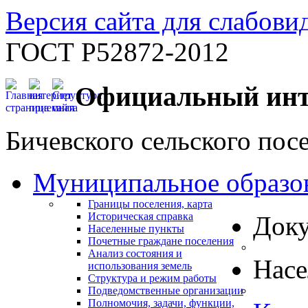
Версия сайта для слабов
ГОСТ Р52872-2012
Официальный инт
Бичевского сельского пос
Муниципальное образо
Границы поселения, карта
Историческая справка
Док
Населенные пункты
Почетные граждане поселения
Анализ состояния и
Нас
использования земель
Структура и режим работы
Подведомственные организации
Полномочия, задачи, функции,