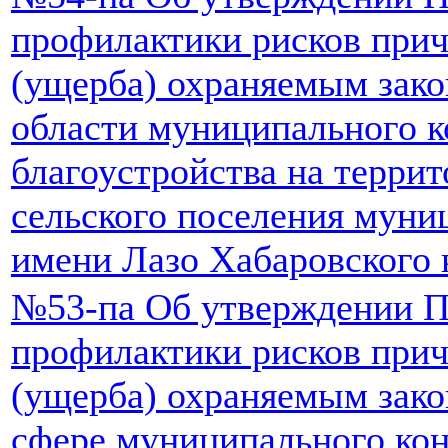
профилактики рисков прич
(ущерба) охраняемым зако
области муниципального к
благоустройства на терри
сельского поселения муни
имени Лазо Хабаровского к
№53-па Об утверждении 
профилактики рисков прич
(ущерба) охраняемым зако
сфере муниципального ко