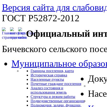
Версия сайта для слабов
ГОСТ Р52872-2012
Официальный инт
Бичевского сельского пос
Муниципальное образо
Границы поселения, карта
Историческая справка
Док
Населенные пункты
Почетные граждане поселения
Анализ состояния и
Нас
использования земель
Структура и режим работы
Подведомственные организации
Полномочия, задачи, функции,