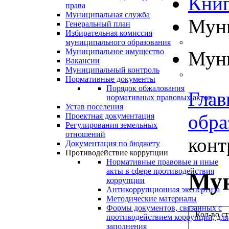
Книг
права
Муниципальная служба
Муни
Генеральный план
Избирательная комиссия
муниципального образования
Муниципальное имущество
Муни
Вакансии
Муниципальный контроль
Нормативные документы
Порядок обжалования
Глав
нормативных правовых актов
Устав поселения
обра
Проектная документация
Регулирования земельных
отношений
контр
Документация по бюджету
Противодействие коррупции
Нормативные правовые и иные
акты в сфере противодействия
Мун
коррупции
Антикоррупционная экспертиза
Методические материалы
Формы документов, связанных с
Кол-во с
противодействием коррупции, для
заполнения