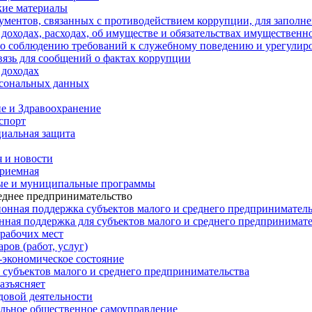
кие материалы
ментов, связанных с противодействием коррупции, для заполн
 доходах, расходах, об имуществе и обязательствах имущественн
о соблюдению требований к служебному поведению и урегулиро
вязь для сообщений о фактах коррупции
 доходах
сональных данных
е и Здравоохранение
 спорт
иальная защита
 и новости
риемная
ые и муниципальные программы
еднее предпринимательство
нная поддержка субъектов малого и среднего предприниматель
ная поддержка для субъектов малого и среднего предпринимате
рабочих мест
ров (работ, услуг)
экономическое состояние
 субъектов малого и среднего предпринимательства
азъясняет
довой деятельности
льное общественное самоуправление