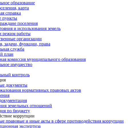
ьное образование
селения, карта
ая справка
е пункты
раждане поселения
тояния и использования земель
и режим работы
твенные организации
, задачи, функции, права
ьная служба
й план
ная комиссия муниципального образования
ьное имущество
ьный контроль
ция
ые документы
жалования нормативных правовых актов
ления
документация
ния земельных отношений
ция по бюджету
йствие коррупции
е правовые и иные акты в сфере противодействия коррупции
ционная экспертиза