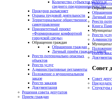
Количество субъектов малого и
Приоритетн
среднего предпринимательства
Обращения
Прокурор разъясняет
Обращения
Охрана трудовой деятельности
Личный пр
Территориальное общественное
Реестр пот
самоуправление
Книга Пам
Приоритетный проект
Муниципал
«Формирование комфортной
Реестр услу
городской среды»
Администр
Обращения граждан
Муниципал
Обращения граждан
Положение 
Личный приём граждан Главой
Реестр зака
Реестр потенциально опасных
Документа
объектов
Реестр услуг
Совет 
Административные регламенты
Положение о муниципальном
заказе
Совет депу
Реестр заказов
Председате
Документация
Структура 
Решения совета депутатов
Прием граждан