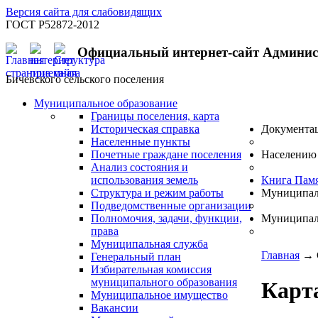
Версия сайта для слабовидящих
ГОСТ Р52872-2012
Официальный интернет-сайт Админи
Бичевского сельского поселения
Муниципальное образование
Границы поселения, карта
Историческая справка
Документа
Населенные пункты
Почетные граждане поселения
Населению
Анализ состояния и
использования земель
Книга Пам
Структура и режим работы
Муниципал
Подведомственные организации
Полномочия, задачи, функции,
Муниципал
права
Муниципальная служба
Главная
→
Генеральный план
Избирательная комиссия
муниципального образования
Карта
Муниципальное имущество
Вакансии