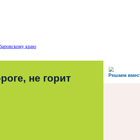
роге, не горит
Решаем вмес