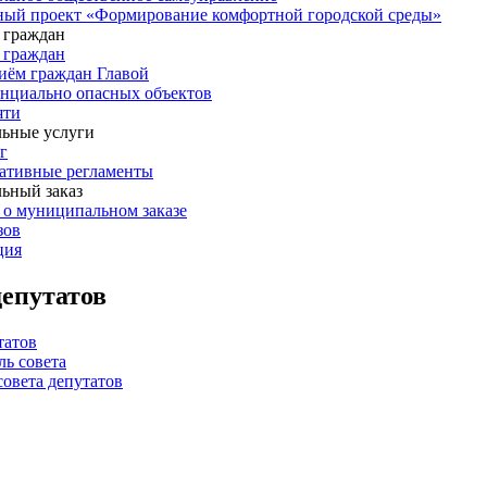
ый проект «Формирование комфортной городской среды»
 граждан
 граждан
иём граждан Главой
енциально опасных объектов
яти
ьные услуги
г
ативные регламенты
ьный заказ
о муниципальном заказе
зов
ция
депутатов
татов
ль совета
совета депутатов