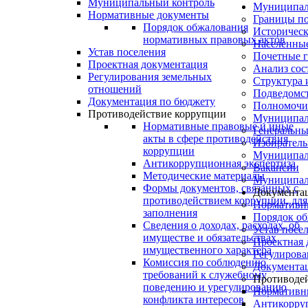
Муниципальный контроль
Муниципал
Нормативные документы
Границы по
Порядок обжалования
Историческ
нормативных правовых актов
Населенны
Устав поселения
Почетные г
Проектная документация
Анализ сос
Регулирования земельных
Структура 
отношений
Подведомс
Документация по бюджету
Полномочия
Противодействие коррупции
Муниципал
Нормативные правовые и иные
Генеральны
акты в сфере противодействия
Избиратель
коррупции
Муниципал
Антикоррупционная экспертиза
Вакансии
Методические материалы
Муниципал
Формы документов, связанных с
Документа
противодействием коррупции, для
Нормативн
заполнения
Порядок об
Сведения о доходах, расходах, об
Устав посе
имуществе и обязательствах
Проектная 
имущественного характера
Регулирова
Комиссия по соблюдению
Документа
требований к служебному
Противоде
поведению и урегулированию
Нормативны
конфликта интересов
Антикорруп