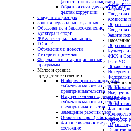
(аттестационная комиссия)
Методичес
Обратная связь для сообщений о
Формы доку
фактах коррупции
Сведения о
Сведения о доходах
Комиссия п
Защита персональных данных
Обратная с
Образование и Здравоохранение
Сведения о
Культура и спорт
Защита пер
ЖКХ и Социальная защита
Населению
ГО и ЧС
Образовани
Объявления и новости
Культура и
Интернет приемная
ЖКХ и Соц
Федеральные и муниципальные
ГО и ЧС
программы
Объявления
Малое и среднее
Интернет п
предпринимательство
Федеральн
Информационная поддержка
Малое и ср
субъектов малого и среднего
Информацио
предпринимательства
Имуществен
Имущественная поддержка для
Замещение 
субъектов малого и среднего
Оборот това
предпринимательства
Финансово-
Замещение рабочих мест
Количество
Оборот товаров (работ, услуг)
Прокурор р
Финансово-экономическое
Охрана тру
состояние
Территориа