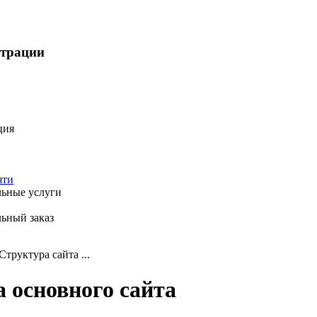
страции
ция
яти
ьные услуги
ьный заказ
Структура сайта ...
 основного сайта