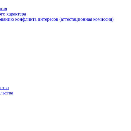
ения
ого характера
ванию конфликта интересов (аттестационная комиссия)
ства
льства