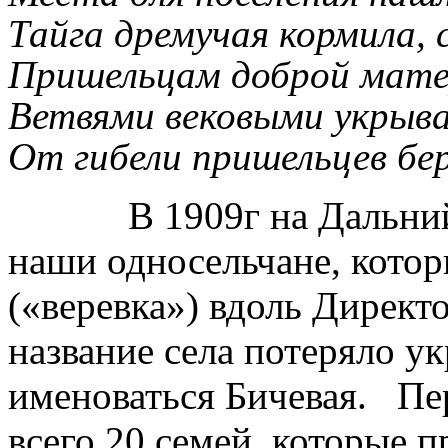
Тайга дремучая кормила, 
Пришельцам доброй мат
Ветвями вековыми укрыв
От гибели пришельцев бе
В 1909г на Дальний В
наши односельчане, котор
(«веревка») вдоль Директ
название села потеряло ук
именоваться Бичевая. Пе
всего 20 семей, которые 