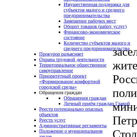
Имущественная поддержка для
субъектов малого и среднего
предпринимательства
Замещение рабочих мест
Оборот товаров (работ, услуг)
Финансово-экономическое
В г
состояние
Количество субъектов малого и
засе
среднего предпринимательства
Прокурор разъясняет
Охрана трудовой деятельности
жите
Территориальное общественное
самоуправление
Росс
Приоритетный проект
«Формирование комфортной
городской среды»
поли
Обращения граждан
Обращения граждан
мини
Личный приём граждан Главой
Реестр потенциально опасных
объектов
Петр
Реестр услуг
Административные регламенты
Стол
Положение о муниципальном
заказе