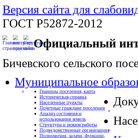
Версия сайта для слабов
ГОСТ Р52872-2012
Официальный инт
Бичевского сельского пос
Муниципальное образо
Границы поселения, карта
Историческая справка
Док
Населенные пункты
Почетные граждане поселения
Анализ состояния и
Нас
использования земель
Структура и режим работы
Подведомственные организации
Полномочия, задачи, функции,