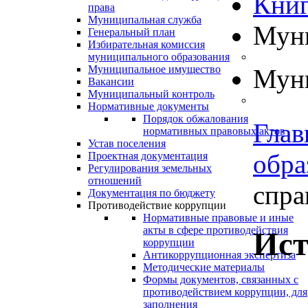
Книг
права
Муниципальная служба
Муни
Генеральный план
Избирательная комиссия
муниципального образования
Муниципальное имущество
Муни
Вакансии
Муниципальный контроль
Нормативные документы
Порядок обжалования
Глав
нормативных правовых актов
Устав поселения
обра
Проектная документация
Регулирования земельных
отношений
справ
Документация по бюджету
Противодействие коррупции
Нормативные правовые и иные
акты в сфере противодействия
Ист
коррупции
Антикоррупционная экспертиза
Методические материалы
Формы документов, связанных с
противодействием коррупции, для
заполнения