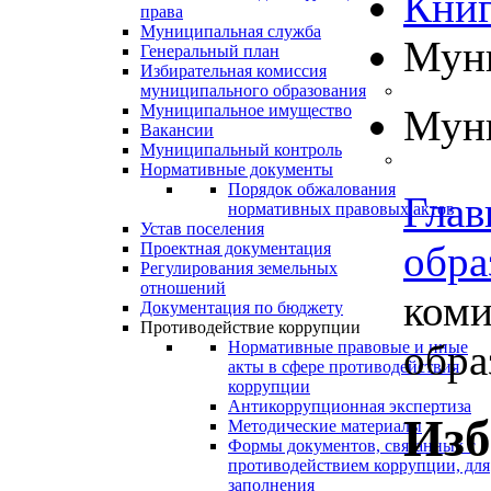
Книг
права
Муниципальная служба
Муни
Генеральный план
Избирательная комиссия
муниципального образования
Муниципальное имущество
Муни
Вакансии
Муниципальный контроль
Нормативные документы
Порядок обжалования
Глав
нормативных правовых актов
Устав поселения
обра
Проектная документация
Регулирования земельных
отношений
коми
Документация по бюджету
Противодействие коррупции
обра
Нормативные правовые и иные
акты в сфере противодействия
коррупции
Антикоррупционная экспертиза
Изб
Методические материалы
Формы документов, связанных с
противодействием коррупции, для
заполнения