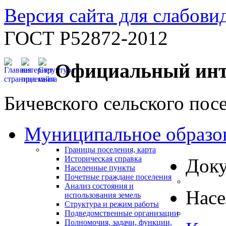
Версия сайта для слабов
ГОСТ Р52872-2012
Официальный инт
Бичевского сельского пос
Муниципальное образо
Границы поселения, карта
Историческая справка
Док
Населенные пункты
Почетные граждане поселения
Анализ состояния и
Нас
использования земель
Структура и режим работы
Подведомственные организации
Полномочия, задачи, функции,