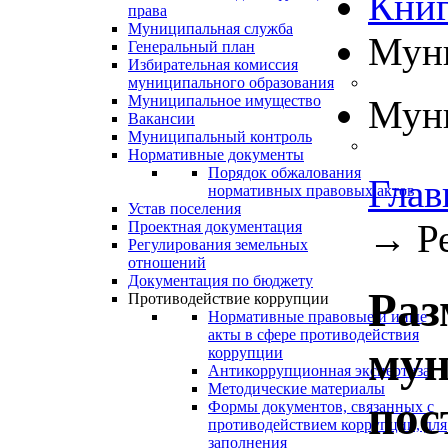
Книг
права
Муниципальная служба
Муни
Генеральный план
Избирательная комиссия
муниципального образования
Муниципальное имущество
Муни
Вакансии
Муниципальный контроль
Нормативные документы
Порядок обжалования
Глав
нормативных правовых актов
Устав поселения
→
Р
Проектная документация
Регулирования земельных
отношений
Документация по бюджету
Раз
Противодействие коррупции
Нормативные правовые и иные
акты в сфере противодействия
мун
коррупции
Антикоррупционная экспертиза
Методические материалы
пос
Формы документов, связанных с
противодействием коррупции, для
заполнения