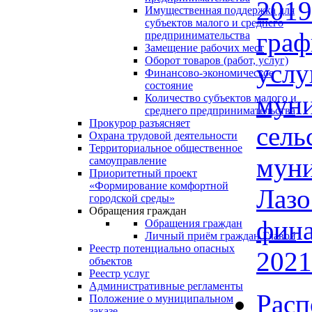
201
Имущественная поддержка для
субъектов малого и среднего
граф
предпринимательства
Замещение рабочих мест
Оборот товаров (работ, услуг)
ус
Финансово-экономическое
состояние
мун
Количество субъектов малого и
среднего предпринимательства
Прокурор разъясняет
се
Охрана трудовой деятельности
Территориальное общественное
мун
самоуправление
Приоритетный проект
«Формирование комфортной
Лаз
городской среды»
Обращения граждан
фина
Обращения граждан
Личный приём граждан Главой
Реестр потенциально опасных
2021
объектов
Реестр услуг
Административные регламенты
Рас
Положение о муниципальном
заказе