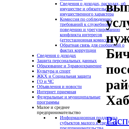
вып
Сведения о доходах, расходах, об
имуществе и обязательствах
имущественного характера
усл
Комиссия по соблюдению
требований к служебному
поведению и урегулированию
нуж
конфликта интересов
(аттестационная комиссия)
Обратная связь для сообщений о
Бич
фактах коррупции
Сведения о доходах
Защита персональных данных
пос
Образование и Здравоохранение
Культура и спорт
ЖКХ и Социальная защита
рай
ГО и ЧС
Объявления и новости
Интернет приемная
Хаб
Федеральные и муниципальные
программы
Малое и среднее
предпринимательство
Рас
Информационная поддержка
субъектов малого и среднего
предпринимательства