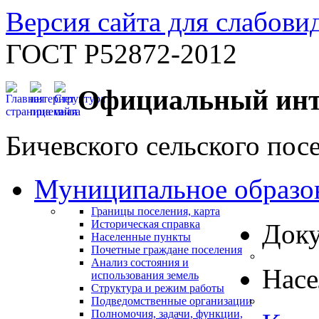
Версия сайта для слабов
ГОСТ Р52872-2012
Официальный инт
Бичевского сельского пос
Муниципальное образо
Границы поселения, карта
Историческая справка
Док
Населенные пункты
Почетные граждане поселения
Анализ состояния и
Нас
использования земель
Структура и режим работы
Подведомственные организации
Полномочия, задачи, функции,